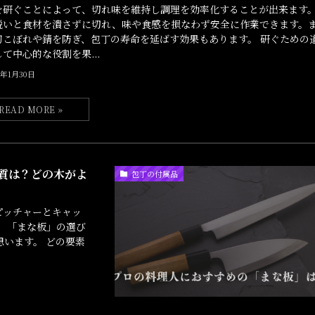
を研ぐことによって、切れ味を維持し調理を効率化することが出来ます
鋭いと食材を潰さずに切れ、味や食感を損なわず安全に作業できます。
刃こぼれや錆を防ぎ、包丁の寿命を延ばす効果もあります。 研ぐための
て中心的な役割を果...
5年1月30日
質は？どの木がよ
包丁の付属品
ピッチャーとキャッ
、「まな板」の選び
います。 どの要素