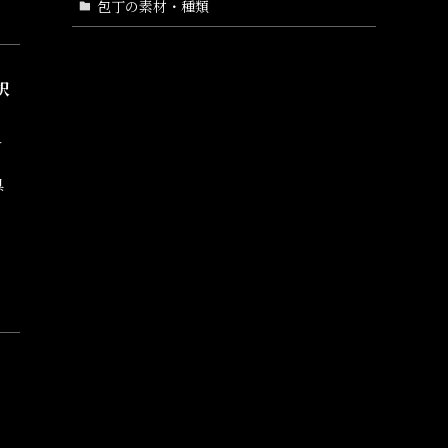
包丁の素材・種類
択
キ
、
具