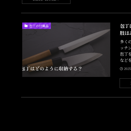
包丁
包丁の付属品
肢は
多く
ッチ
包丁
などを
202