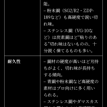
能。
– 粉末鋼（SG2/R2・ZDP-
189など）も高硬度で鋭い切
れ味。
– ステンレス鋼（VG-10な
ど）は炭素鋼ほど“粘りのあ
る”切れ味はないものの、十
分鋭く保てるものも多い。
耐久性
– 鋼材の硬度が高いほど刃持
ちがよく、切れ味が長持ち
する傾向。
– 青鋼や粉末鋼など高硬度の
素材はプロ向けに多く用い
られる。
– ステンレス鋼やダマスカス