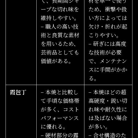
く、長期間シャ
材を単一で使う
ープな切れ味を
ため、衝撃や扱
維持しやすい。
い方によっては
– 職人の高い技
欠け・折れが起
術と良質な素材
こりやすい。
を用いるため、
– 研ぎには高度
芸術品としても
な技術が必要
価値がある。
で、メンテナン
スに手間がかか
る。
霞包丁
– 本焼と比較し
– 本焼ほどの超
て手頃な価格帯
高硬度・鋭い切
が多く、コスト
れ味や耐久性に
パフォーマンス
は及ばない場合
に優れる。
が多い。
– 硬材部分の露
– 合せ構造のた