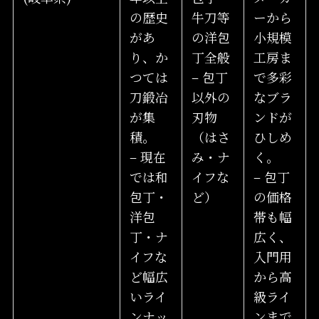
の歴史
牛刀等
ーから
があ
の洋包
小規模
り、か
丁全般
工房ま
つては
– 包丁
で多彩
刀鍛冶
以外の
なブラ
が集
刃物
ンドが
積。
（はさ
ひしめ
– 現在
み・ナ
く。
では和
イフな
– 包丁
包丁・
ど）
の価格
洋包
帯も幅
丁・ナ
広く、
イフな
入門用
ど幅広
から高
いライ
級ライ
ンナッ
ンまで