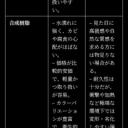
扱いやす
い。
合成樹脂
– 水濡れに
– 見た目に
強く、カビ
高級感や自
や腐食の心
然な質感を
配がほぼな
求める方に
い。
は物足りな
– 価格が比
い場合があ
較的安価
る。
で、軽量か
– 耐久性は
つ取り扱い
十分だが、
が容易。
衝撃や加熱
– カラーバ
など極端な
リエーショ
環境下では
ンが豊富
変形・劣化
で、衛生的
しやすい場