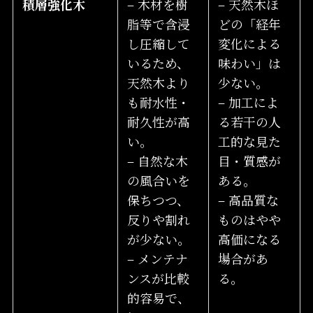
積層強化木
– 木材を樹
– 天然木ほ
脂等で含浸
どの「経年
し圧縮して
変化による
いるため、
味わい」は
天然木より
少ない。
も耐水性・
– 加工によ
耐久性が高
る若干の人
い。
工的な見た
– 自然な木
目・質感が
の風合いを
ある。
保ちつつ、
– 高品質な
反りや割れ
ものはやや
が少ない。
高価になる
– メンテナ
場合があ
ンスが比較
る。
的容易で、