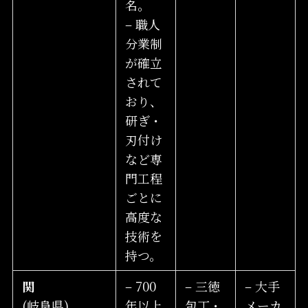
名。
– 職人
分業制
が確立
されて
おり、
研ぎ・
刃付け
など専
門工程
ごとに
高度な
技術を
持つ。
関
– 700
– 三徳
– 大手
(岐阜県)
年以上
包丁・
メーカ