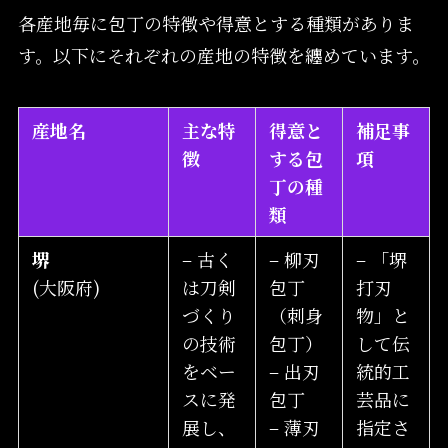
各産地毎に包丁の特徴や得意とする種類がありま
す。以下にそれぞれの産地の特徴を纏めています。
産地名
主な特
得意と
補足事
徴
する包
項
丁の種
類
堺
– 古く
– 柳刃
– 「堺
(大阪府)
は刀剣
包丁
打刃
づくり
（刺身
物」と
の技術
包丁）
して伝
をベー
– 出刃
統的工
スに発
包丁
芸品に
展し、
– 薄刃
指定さ