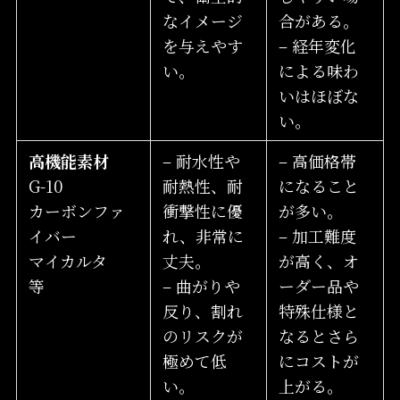
なイメージ
合がある。
を与えやす
– 経年変化
い。
による味わ
いはほぼな
い。
高機能素材
– 耐水性や
– 高価格帯
G-10
耐熱性、耐
になること
カーボンファ
衝撃性に優
が多い。
イバー
れ、非常に
– 加工難度
マイカルタ
丈夫。
が高く、オ
等
– 曲がりや
ーダー品や
反り、割れ
特殊仕様と
のリスクが
なるとさら
極めて低
にコストが
い。
上がる。