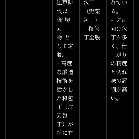
江戸時
包丁
れてい
代以
（野菜
る。
降“堺
包丁）
– プロ
刃
– 和包
向け包
物”と
丁全般
丁が多
して定
く、仕
着。
上がり
– 高度
の精度
な鍛造
と切れ
技術を
味の評
活かし
判が高
た和包
い。
丁（片
刃包
丁）が
特に有