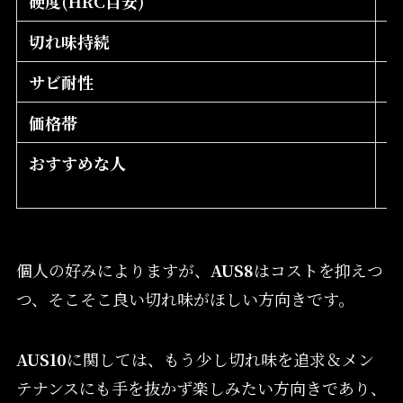
硬度(HRC目安)
5
切れ味持続
サビ耐性
高
価格帯
おすすめな人
個人の好みによりますが、
AUS8
はコストを抑えつ
つ、そこそこ良い切れ味がほしい方向きです。
AUS10
に関しては、もう少し切れ味を追求＆メン
テナンスにも手を抜かず楽しみたい方向きであり、