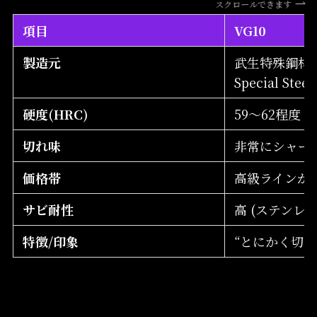
スクロールできます
項目
VG10
製造元
武生特殊鋼材製
Special Stee
硬度(HRC)
59～62程度 (
切れ味
非常にシャー
価格帯
高級ラインが
サビ耐性
高 (ステンレ
特徴/印象
“とにかく切