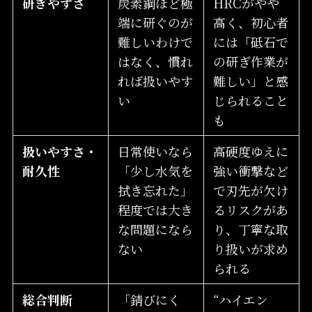
研ぎやすさ
炭素鋼ほど極
HRCがやや
端に研ぐのが
高く、初心者
難しいわけで
には「砥石で
はなく、慣れ
の研ぎ作業が
れば扱いやす
難しい」と感
い
じられること
も
扱いやすさ・
日常使いなら
高硬度ゆえに
耐久性
「少し水気を
強い衝撃など
拭き忘れた」
で刃先が欠け
程度では大き
るリスクがあ
な問題になら
り、丁寧な取
ない
り扱いが求め
られる
総合判断
「錆びにく
“ハイエン