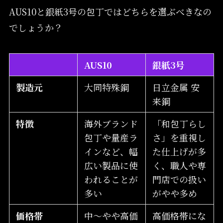
AUS10と銀紙3号の包丁ではどちらを選ぶべきなの
でしょうか？
AUS10
銀紙3号
製造元
大同特殊鋼
日立金属 安
来鋼
特徴
海外ブランド
「和包丁らし
包丁や量産ラ
さ」を重視し
インなど、幅
た仕上げが多
広い製品に使
く、職人や専
われることが
門店での扱い
多い
がやや多め
価格帯
中～やや高価
高価格帯にな