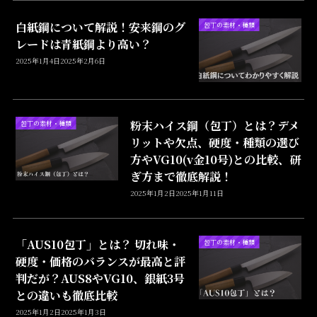
白紙鋼について解説！安来鋼のグ
包丁の素材・種類
レードは青紙鋼より高い？
2025年1月4日
2025年2月6日
粉末ハイス鋼（包丁）とは？デメ
包丁の素材・種類
リットや欠点、硬度・種類の選び
方やVG10(v金10号)との比較、研
ぎ方まで徹底解説！
2025年1月2日
2025年1月11日
「AUS10包丁」とは？ 切れ味・
包丁の素材・種類
硬度・価格のバランスが最高と評
判だが？AUS8やVG10、銀紙3号
との違いも徹底比較
2025年1月2日
2025年1月3日