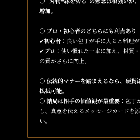
○
“刃物=縁を切る”の懸念は根強いが
増加。
○
プロ・初心者のどちらにも利点あり
✔︎
初心者
：良い包丁が手に入ると料理が
✔︎
プロ
：使い慣れた一本に加え、材質・
の質がさらに向上。
○
伝統的マナーを踏まえるなら、硬貨添
払拭可能。
○
結局は相手の価値観が最重要
：包丁
し、真意を伝えるメッセージカードを添
い。