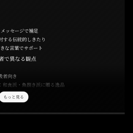
 メッセージで補足
封する伝統的しきたり
向きな言葉でサポート
者で異なる観点
級者向き
：和食派・魚捌き派に贈る逸品
もっと見る