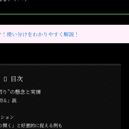
介！使い分けをわかりやすく解説！
目次
切り”の懸念と実情
切る」説
景
ーション
り開く」と好意的に捉える例も