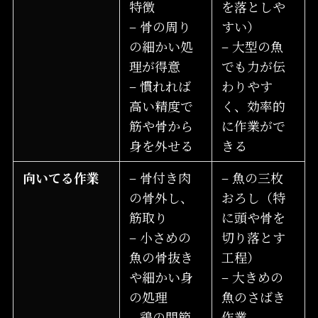
特徴
を落としや
– 骨の周り
すい）
の細かい処
– 大型の魚
理が得意
でも力が伝
– 慣れれば
わりやす
高い精度で
く、効率的
筋や骨から
に作業がで
身を外せる
きる
向いてる作業
– 骨付き肉
– 魚の三枚
の骨外し、
おろし（特
筋取り
に頭や骨を
– 小さめの
切り落とす
魚の骨抜き
工程）
や細かい身
– 大きめの
の処理
魚のさばき
– 鶏の関節
作業