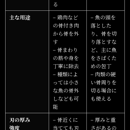
る
主な用途
– 鶏肉など
– 魚の頭を
の骨付き肉
落とした
から骨を外
り、骨を切
す
り落とすな
– 骨まわり
ど、主に魚
の筋や身を
をさばくた
丁寧に除去
めの包丁
– 種類によ
– 肉類の硬
っては小さ
い骨周りを
な魚の骨外
切る場合に
しなども可
も使える
能
刃の厚み
– 骨近くに
– 厚みと重
強度
当てても刃
さがあるの