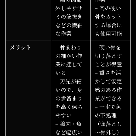
外しやササ
– 肉の硬い
ミの筋抜き
骨をカット
などの繊細
する場合に
な作業
も使用可能
メリット
– 骨まわり
– 硬い骨を
の細かい作
切り落とす
業に適して
ことが得意
いる
– 重さを活
– 刃先が細
かして安定
いので、身
感のある作
の歩留まり
業ができる
を高く保ち
– 一本で魚
やすい
の下処理
– 鶏肉・魚
（頭落とし
など幅広い
～骨外し）