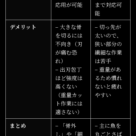
応用が可能
まで対応可
能
デメリット
– 大きな骨
– 切っ先が
を切るには
太いので、
不向き（刃
狭い部分の
が痛む恐
繊細な作業
れ）
は苦手
– 出刃包丁
– 重量があ
ほど強度は
るため慣れ
高くない
ないと疲れ
（重量カッ
やすい
ト作業には
適さない）
まとめ
– 「骨外
– 主に魚を
し」や「細
丸ごとさば